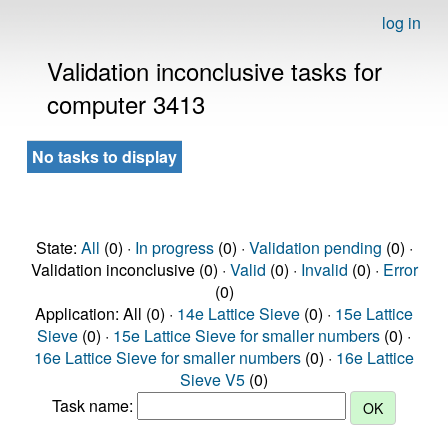
log in
Validation inconclusive tasks for
computer 3413
No tasks to display
State:
All
(0) ·
In progress
(0) ·
Validation pending
(0) ·
Validation inconclusive (0) ·
Valid
(0) ·
Invalid
(0) ·
Error
(0)
Application: All (0) ·
14e Lattice Sieve
(0) ·
15e Lattice
Sieve
(0) ·
15e Lattice Sieve for smaller numbers
(0) ·
16e Lattice Sieve for smaller numbers
(0) ·
16e Lattice
Sieve V5
(0)
Task name: