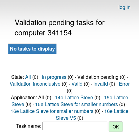
log in
Validation pending tasks for
computer 341154
No tasks to display
State:
All
(0) ·
In progress
(0) · Validation pending (0) ·
Validation inconclusive
(0) ·
Valid
(0) ·
Invalid
(0) ·
Error
(0)
Application: All (0) ·
14e Lattice Sieve
(0) ·
15e Lattice
Sieve
(0) ·
15e Lattice Sieve for smaller numbers
(0) ·
16e Lattice Sieve for smaller numbers
(0) ·
16e Lattice
Sieve V5
(0)
Task name: