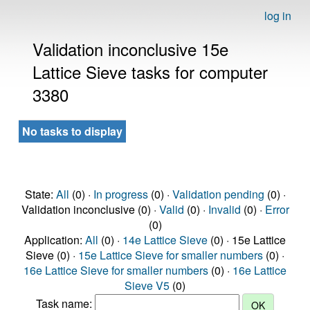
log in
Validation inconclusive 15e
Lattice Sieve tasks for computer
3380
No tasks to display
State:
All
(0) ·
In progress
(0) ·
Validation pending
(0) ·
Validation inconclusive (0) ·
Valid
(0) ·
Invalid
(0) ·
Error
(0)
Application:
All
(0) ·
14e Lattice Sieve
(0) · 15e Lattice
Sieve (0) ·
15e Lattice Sieve for smaller numbers
(0) ·
16e Lattice Sieve for smaller numbers
(0) ·
16e Lattice
Sieve V5
(0)
Task name: