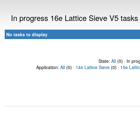
In progress 16e Lattice Sieve V5 tasks
No tasks to display
State:
All
(0) · In pro
Application:
All
(0) ·
14e Lattice Sieve
(0) ·
15e Latti