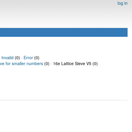
log in
·
Invalid
(0) ·
Error
(0)
eve for smaller numbers
(0) · 16e Lattice Sieve V5 (0)