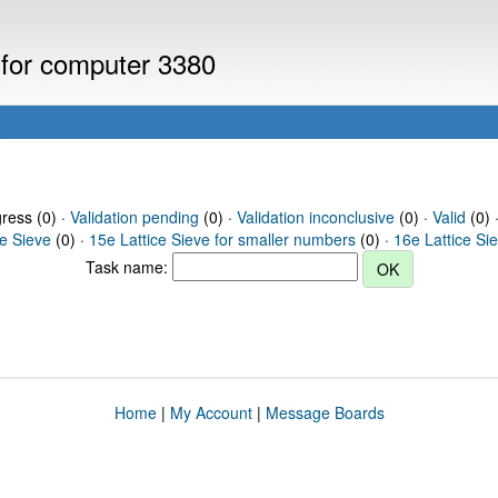
 for computer 3380
gress (0) ·
Validation pending
(0) ·
Validation inconclusive
(0) ·
Valid
(0) 
ce Sieve
(0) ·
15e Lattice Sieve for smaller numbers
(0) ·
16e Lattice Si
Task name:
Home
|
My Account
|
Message Boards