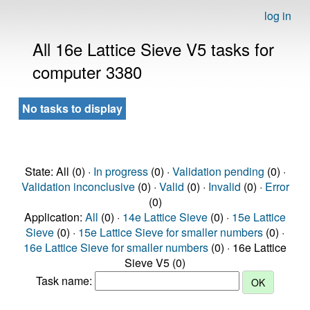
log in
All 16e Lattice Sieve V5 tasks for
computer 3380
No tasks to display
State: All (0) ·
In progress
(0) ·
Validation pending
(0) ·
Validation inconclusive
(0) ·
Valid
(0) ·
Invalid
(0) ·
Error
(0)
Application:
All
(0) ·
14e Lattice Sieve
(0) ·
15e Lattice
Sieve
(0) ·
15e Lattice Sieve for smaller numbers
(0) ·
16e Lattice Sieve for smaller numbers
(0) · 16e Lattice
Sieve V5 (0)
Task name: