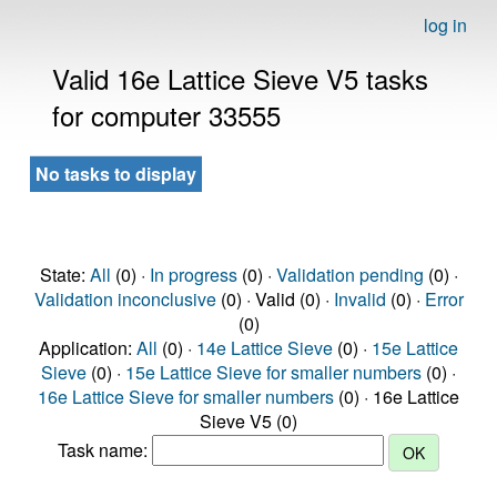
log in
Valid 16e Lattice Sieve V5 tasks
for computer 33555
No tasks to display
State:
All
(0) ·
In progress
(0) ·
Validation pending
(0) ·
Validation inconclusive
(0) · Valid (0) ·
Invalid
(0) ·
Error
(0)
Application:
All
(0) ·
14e Lattice Sieve
(0) ·
15e Lattice
Sieve
(0) ·
15e Lattice Sieve for smaller numbers
(0) ·
16e Lattice Sieve for smaller numbers
(0) · 16e Lattice
Sieve V5 (0)
Task name: