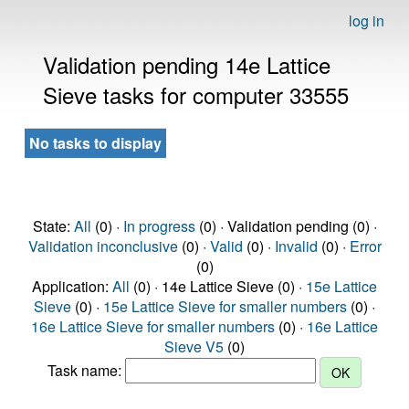
log in
Validation pending 14e Lattice
Sieve tasks for computer 33555
No tasks to display
State:
All
(0) ·
In progress
(0) · Validation pending (0) ·
Validation inconclusive
(0) ·
Valid
(0) ·
Invalid
(0) ·
Error
(0)
Application:
All
(0) · 14e Lattice Sieve (0) ·
15e Lattice
Sieve
(0) ·
15e Lattice Sieve for smaller numbers
(0) ·
16e Lattice Sieve for smaller numbers
(0) ·
16e Lattice
Sieve V5
(0)
Task name: