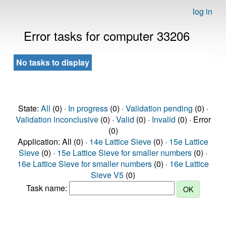
log in
Error tasks for computer 33206
No tasks to display
State:
All
(0) ·
In progress
(0) ·
Validation pending
(0) ·
Validation inconclusive
(0) ·
Valid
(0) ·
Invalid
(0) · Error
(0)
Application: All (0) ·
14e Lattice Sieve
(0) ·
15e Lattice
Sieve
(0) ·
15e Lattice Sieve for smaller numbers
(0) ·
16e Lattice Sieve for smaller numbers
(0) ·
16e Lattice
Sieve V5
(0)
Task name: