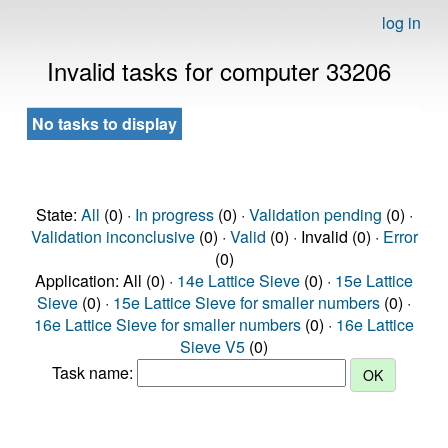
log in
Invalid tasks for computer 33206
No tasks to display
State:
All
(0) ·
In progress
(0) ·
Validation pending
(0) ·
Validation inconclusive
(0) ·
Valid
(0) · Invalid (0) ·
Error
(0)
Application: All (0) ·
14e Lattice Sieve
(0) ·
15e Lattice
Sieve
(0) ·
15e Lattice Sieve for smaller numbers
(0) ·
16e Lattice Sieve for smaller numbers
(0) ·
16e Lattice
Sieve V5
(0)
Task name: