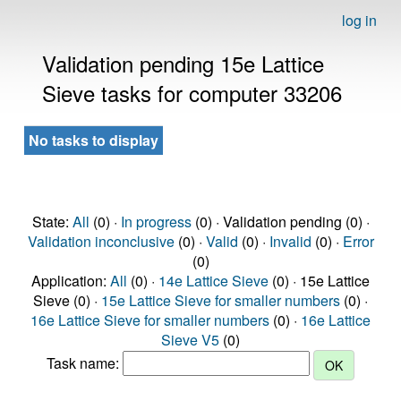
log in
Validation pending 15e Lattice
Sieve tasks for computer 33206
No tasks to display
State:
All
(0) ·
In progress
(0) · Validation pending (0) ·
Validation inconclusive
(0) ·
Valid
(0) ·
Invalid
(0) ·
Error
(0)
Application:
All
(0) ·
14e Lattice Sieve
(0) · 15e Lattice
Sieve (0) ·
15e Lattice Sieve for smaller numbers
(0) ·
16e Lattice Sieve for smaller numbers
(0) ·
16e Lattice
Sieve V5
(0)
Task name: