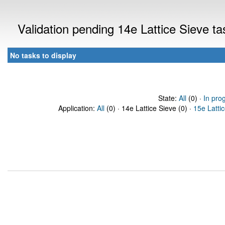
Validation pending 14e Lattice Sieve t
No tasks to display
State:
All
(0) ·
In pro
Application:
All
(0) · 14e Lattice Sieve (0) ·
15e Latti