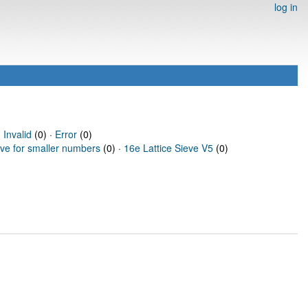
log in
·
Invalid
(0) ·
Error
(0)
eve for smaller numbers
(0) ·
16e Lattice Sieve V5
(0)