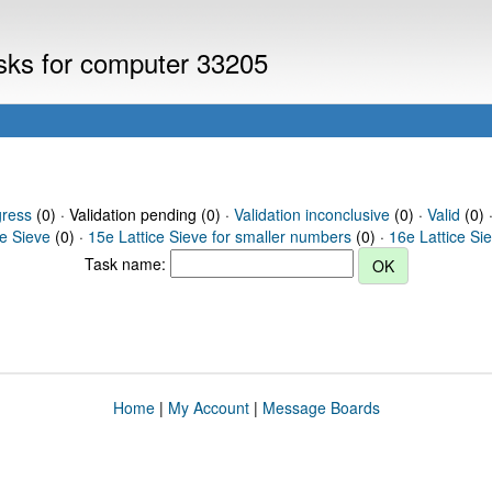
asks for computer 33205
gress
(0) · Validation pending (0) ·
Validation inconclusive
(0) ·
Valid
(0) 
ce Sieve
(0) ·
15e Lattice Sieve for smaller numbers
(0) ·
16e Lattice Si
Task name:
Home
|
My Account
|
Message Boards