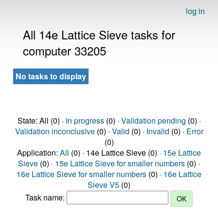
log in
All 14e Lattice Sieve tasks for
computer 33205
No tasks to display
State: All (0) ·
In progress
(0) ·
Validation pending
(0) ·
Validation inconclusive
(0) ·
Valid
(0) ·
Invalid
(0) ·
Error
(0)
Application:
All
(0) · 14e Lattice Sieve (0) ·
15e Lattice
Sieve
(0) ·
15e Lattice Sieve for smaller numbers
(0) ·
16e Lattice Sieve for smaller numbers
(0) ·
16e Lattice
Sieve V5
(0)
Task name: