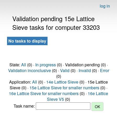
log in
Validation pending 15e Lattice
Sieve tasks for computer 33203
No tasks to display
State:
All
(0) ·
In progress
(0) · Validation pending (0) ·
Validation inconclusive
(0) ·
Valid
(0) ·
Invalid
(0) ·
Error
(0)
Application:
All
(0) ·
14e Lattice Sieve
(0) · 15e Lattice
Sieve (0) ·
15e Lattice Sieve for smaller numbers
(0) ·
16e Lattice Sieve for smaller numbers
(0) ·
16e Lattice
Sieve V5
(0)
Task name: