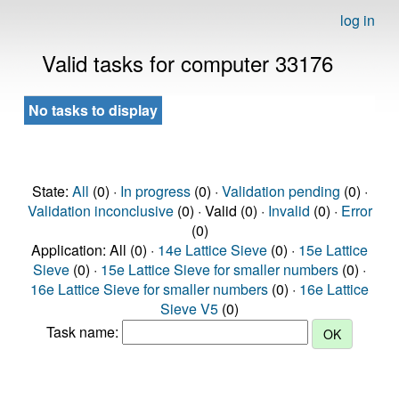
log in
Valid tasks for computer 33176
No tasks to display
State:
All
(0) ·
In progress
(0) ·
Validation pending
(0) ·
Validation inconclusive
(0) · Valid (0) ·
Invalid
(0) ·
Error
(0)
Application: All (0) ·
14e Lattice Sieve
(0) ·
15e Lattice
Sieve
(0) ·
15e Lattice Sieve for smaller numbers
(0) ·
16e Lattice Sieve for smaller numbers
(0) ·
16e Lattice
Sieve V5
(0)
Task name: