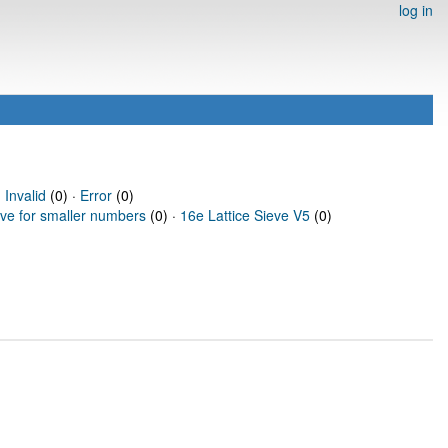
log in
·
Invalid
(0) ·
Error
(0)
eve for smaller numbers
(0) ·
16e Lattice Sieve V5
(0)