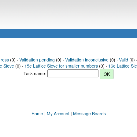
gress
(0) ·
Validation pending
(0) ·
Validation inconclusive
(0) ·
Valid
(0) 
ce Sieve
(0) ·
15e Lattice Sieve for smaller numbers
(0) ·
16e Lattice Si
Task name:
Home
|
My Account
|
Message Boards