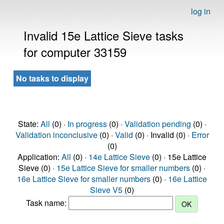
log in
Invalid 15e Lattice Sieve tasks
for computer 33159
No tasks to display
State:
All
(0) ·
In progress
(0) ·
Validation pending
(0) ·
Validation inconclusive
(0) ·
Valid
(0) · Invalid (0) ·
Error
(0)
Application:
All
(0) ·
14e Lattice Sieve
(0) · 15e Lattice
Sieve (0) ·
15e Lattice Sieve for smaller numbers
(0) ·
16e Lattice Sieve for smaller numbers
(0) ·
16e Lattice
Sieve V5
(0)
Task name: