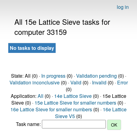
log in
All 15e Lattice Sieve tasks for
computer 33159
No tasks to display
State: All (0) ·
In progress
(0) ·
Validation pending
(0) ·
Validation inconclusive
(0) ·
Valid
(0) ·
Invalid
(0) ·
Error
(0)
Application:
All
(0) ·
14e Lattice Sieve
(0) · 15e Lattice
Sieve (0) ·
15e Lattice Sieve for smaller numbers
(0) ·
16e Lattice Sieve for smaller numbers
(0) ·
16e Lattice
Sieve V5
(0)
Task name: