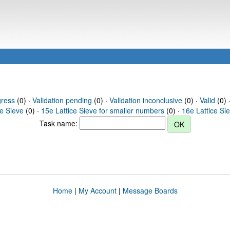
gress
(0) ·
Validation pending
(0) ·
Validation inconclusive
(0) ·
Valid
(0) ·
ce Sieve
(0) ·
15e Lattice Sieve for smaller numbers
(0) ·
16e Lattice Si
Task name:
Home
|
My Account
|
Message Boards