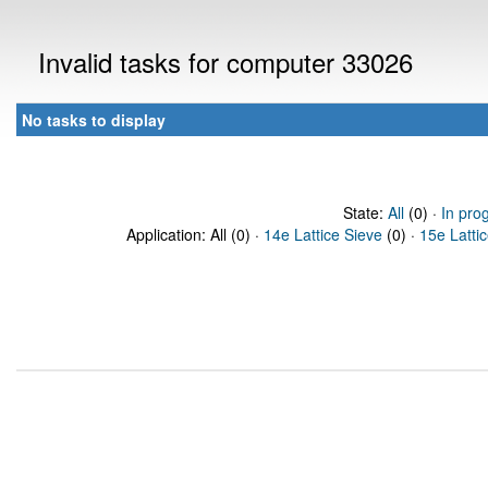
Invalid tasks for computer 33026
No tasks to display
State:
All
(0) ·
In pro
Application: All (0) ·
14e Lattice Sieve
(0) ·
15e Latti