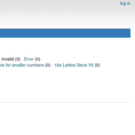
log in
 Invalid (0) ·
Error
(0)
eve for smaller numbers
(0) ·
16e Lattice Sieve V5
(0)