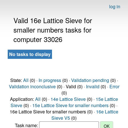
log in
Valid 16e Lattice Sieve for
smaller numbers tasks for
computer 33026
No tasks to display
State:
All
(0) ·
In progress
(0) ·
Validation pending
(0) ·
Validation inconclusive
(0) · Valid (0) ·
Invalid
(0) ·
Error
(0)
Application:
All
(0) ·
14e Lattice Sieve
(0) ·
15e Lattice
Sieve
(0) ·
15e Lattice Sieve for smaller numbers
(0) ·
16e Lattice Sieve for smaller numbers (0) ·
16e Lattice
Sieve V5
(0)
Task name: