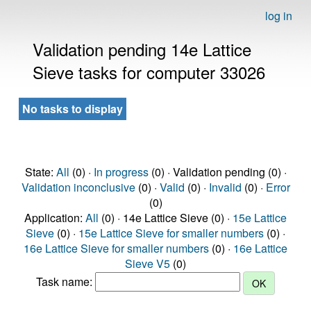
log in
Validation pending 14e Lattice
Sieve tasks for computer 33026
No tasks to display
State:
All
(0) ·
In progress
(0) · Validation pending (0) ·
Validation inconclusive
(0) ·
Valid
(0) ·
Invalid
(0) ·
Error
(0)
Application:
All
(0) · 14e Lattice Sieve (0) ·
15e Lattice
Sieve
(0) ·
15e Lattice Sieve for smaller numbers
(0) ·
16e Lattice Sieve for smaller numbers
(0) ·
16e Lattice
Sieve V5
(0)
Task name: