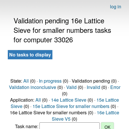
log in
Validation pending 16e Lattice
Sieve for smaller numbers tasks
for computer 33026
No tasks to display
State:
All
(0) ·
In progress
(0) · Validation pending (0) ·
Validation inconclusive
(0) ·
Valid
(0) ·
Invalid
(0) ·
Error
(0)
Application:
All
(0) ·
14e Lattice Sieve
(0) ·
15e Lattice
Sieve
(0) ·
15e Lattice Sieve for smaller numbers
(0) ·
16e Lattice Sieve for smaller numbers (0) ·
16e Lattice
Sieve V5
(0)
Task name: