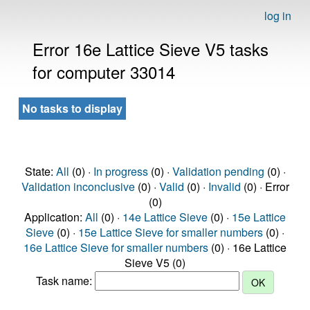
log in
Error 16e Lattice Sieve V5 tasks
for computer 33014
No tasks to display
State:
All
(0) ·
In progress
(0) ·
Validation pending
(0) ·
Validation inconclusive
(0) ·
Valid
(0) ·
Invalid
(0) · Error
(0)
Application:
All
(0) ·
14e Lattice Sieve
(0) ·
15e Lattice
Sieve
(0) ·
15e Lattice Sieve for smaller numbers
(0) ·
16e Lattice Sieve for smaller numbers
(0) · 16e Lattice
Sieve V5 (0)
Task name: