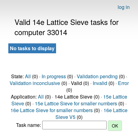
log in
Valid 14e Lattice Sieve tasks for
computer 33014
No tasks to display
State:
All
(0) ·
In progress
(0) ·
Validation pending
(0) ·
Validation inconclusive
(0) · Valid (0) ·
Invalid
(0) ·
Error
(0)
Application:
All
(0) · 14e Lattice Sieve (0) ·
15e Lattice
Sieve
(0) ·
15e Lattice Sieve for smaller numbers
(0) ·
16e Lattice Sieve for smaller numbers
(0) ·
16e Lattice
Sieve V5
(0)
Task name: