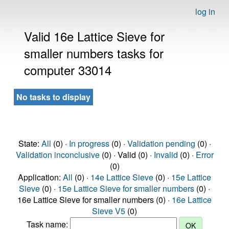
log in
Valid 16e Lattice Sieve for
smaller numbers tasks for
computer 33014
No tasks to display
State:
All
(0) ·
In progress
(0) ·
Validation pending
(0) ·
Validation inconclusive
(0) · Valid (0) ·
Invalid
(0) ·
Error
(0)
Application:
All
(0) ·
14e Lattice Sieve
(0) ·
15e Lattice
Sieve
(0) ·
15e Lattice Sieve for smaller numbers
(0) ·
16e Lattice Sieve for smaller numbers (0) ·
16e Lattice
Sieve V5
(0)
Task name: