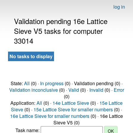
log in
Validation pending 16e Lattice
Sieve V5 tasks for computer
33014
No tasks to display
State:
All
(0) ·
In progress
(0) · Validation pending (0) ·
Validation inconclusive
(0) ·
Valid
(0) ·
Invalid
(0) ·
Error
(0)
Application:
All
(0) ·
14e Lattice Sieve
(0) ·
15e Lattice
Sieve
(0) ·
15e Lattice Sieve for smaller numbers
(0) ·
16e Lattice Sieve for smaller numbers
(0) · 16e Lattice
Sieve V5 (0)
Task name: