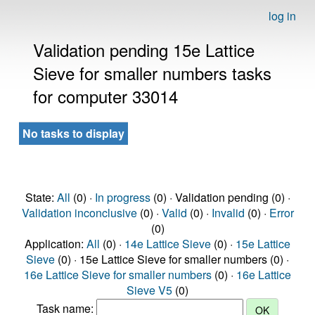
log in
Validation pending 15e Lattice
Sieve for smaller numbers tasks
for computer 33014
No tasks to display
State:
All
(0) ·
In progress
(0) · Validation pending (0) ·
Validation inconclusive
(0) ·
Valid
(0) ·
Invalid
(0) ·
Error
(0)
Application:
All
(0) ·
14e Lattice Sieve
(0) ·
15e Lattice
Sieve
(0) · 15e Lattice Sieve for smaller numbers (0) ·
16e Lattice Sieve for smaller numbers
(0) ·
16e Lattice
Sieve V5
(0)
Task name: