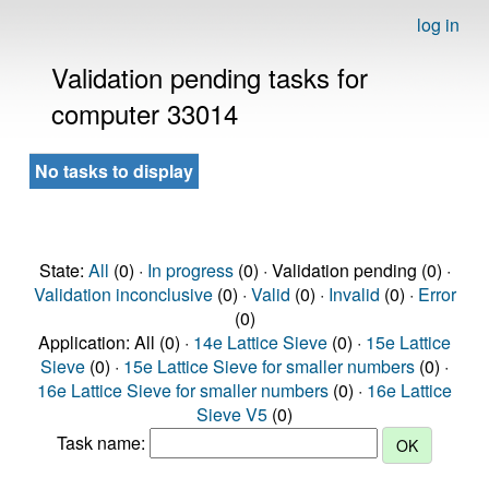
log in
Validation pending tasks for
computer 33014
No tasks to display
State:
All
(0) ·
In progress
(0) · Validation pending (0) ·
Validation inconclusive
(0) ·
Valid
(0) ·
Invalid
(0) ·
Error
(0)
Application: All (0) ·
14e Lattice Sieve
(0) ·
15e Lattice
Sieve
(0) ·
15e Lattice Sieve for smaller numbers
(0) ·
16e Lattice Sieve for smaller numbers
(0) ·
16e Lattice
Sieve V5
(0)
Task name: