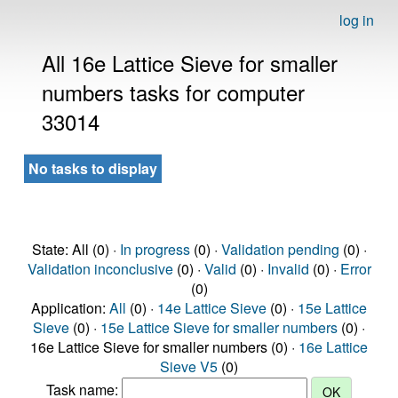
log in
All 16e Lattice Sieve for smaller
numbers tasks for computer
33014
No tasks to display
State: All (0) ·
In progress
(0) ·
Validation pending
(0) ·
Validation inconclusive
(0) ·
Valid
(0) ·
Invalid
(0) ·
Error
(0)
Application:
All
(0) ·
14e Lattice Sieve
(0) ·
15e Lattice
Sieve
(0) ·
15e Lattice Sieve for smaller numbers
(0) ·
16e Lattice Sieve for smaller numbers (0) ·
16e Lattice
Sieve V5
(0)
Task name: