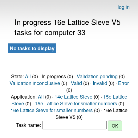
log in
In progress 16e Lattice Sieve V5
tasks for computer 33
No tasks to display
State:
All
(0) · In progress (0) ·
Validation pending
(0) ·
Validation inconclusive
(0) ·
Valid
(0) ·
Invalid
(0) ·
Error
(0)
Application:
All
(0) ·
14e Lattice Sieve
(0) ·
15e Lattice
Sieve
(0) ·
15e Lattice Sieve for smaller numbers
(0) ·
16e Lattice Sieve for smaller numbers
(0) · 16e Lattice
Sieve V5 (0)
Task name: