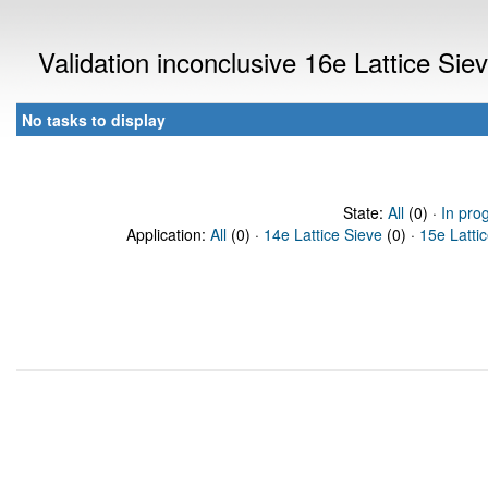
Validation inconclusive 16e Lattice Si
No tasks to display
State:
All
(0) ·
In pro
Application:
All
(0) ·
14e Lattice Sieve
(0) ·
15e Latti