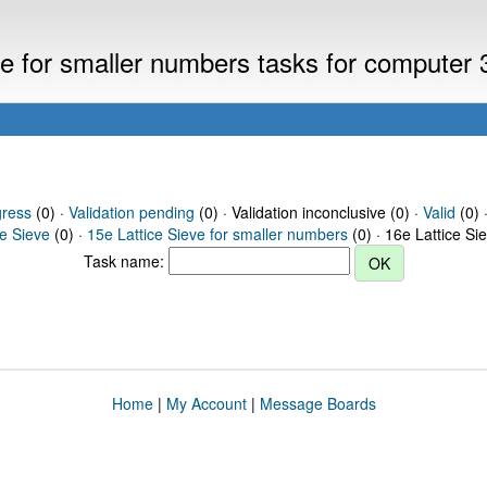
eve for smaller numbers tasks for computer
gress
(0) ·
Validation pending
(0) · Validation inconclusive (0) ·
Valid
(0) 
ce Sieve
(0) ·
15e Lattice Sieve for smaller numbers
(0) · 16e Lattice Si
Task name:
Home
|
My Account
|
Message Boards