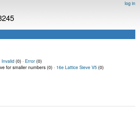
log in
 3245
·
Invalid
(0) ·
Error
(0)
eve for smaller numbers (0) ·
16e Lattice Sieve V5
(0)