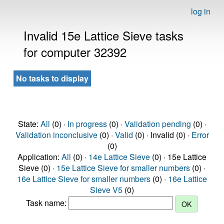
log in
Invalid 15e Lattice Sieve tasks
for computer 32392
No tasks to display
State:
All
(0) ·
In progress
(0) ·
Validation pending
(0) ·
Validation inconclusive
(0) ·
Valid
(0) · Invalid (0) ·
Error
(0)
Application:
All
(0) ·
14e Lattice Sieve
(0) · 15e Lattice
Sieve (0) ·
15e Lattice Sieve for smaller numbers
(0) ·
16e Lattice Sieve for smaller numbers
(0) ·
16e Lattice
Sieve V5
(0)
Task name: