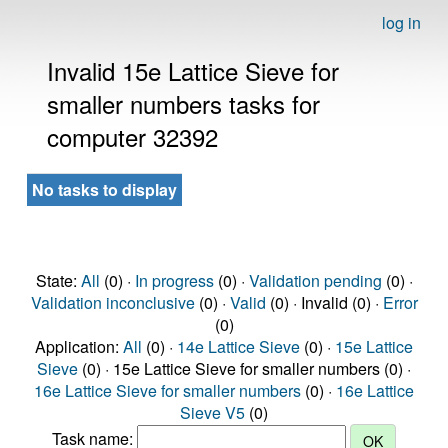
log in
Invalid 15e Lattice Sieve for
smaller numbers tasks for
computer 32392
No tasks to display
State:
All
(0) ·
In progress
(0) ·
Validation pending
(0) ·
Validation inconclusive
(0) ·
Valid
(0) · Invalid (0) ·
Error
(0)
Application:
All
(0) ·
14e Lattice Sieve
(0) ·
15e Lattice
Sieve
(0) · 15e Lattice Sieve for smaller numbers (0) ·
16e Lattice Sieve for smaller numbers
(0) ·
16e Lattice
Sieve V5
(0)
Task name: