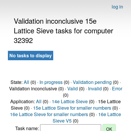
log in
Validation inconclusive 15e
Lattice Sieve tasks for computer
32392
No tasks to display
State:
All
(0) ·
In progress
(0) ·
Validation pending
(0) ·
Validation inconclusive (0) ·
Valid
(0) ·
Invalid
(0) ·
Error
(0)
Application:
All
(0) ·
14e Lattice Sieve
(0) · 15e Lattice
Sieve (0) ·
15e Lattice Sieve for smaller numbers
(0) ·
16e Lattice Sieve for smaller numbers
(0) ·
16e Lattice
Sieve V5
(0)
Task name: