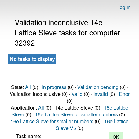
log in
Validation inconclusive 14e
Lattice Sieve tasks for computer
32392
No tasks to display
State:
All
(0) ·
In progress
(0) ·
Validation pending
(0) ·
Validation inconclusive (0) ·
Valid
(0) ·
Invalid
(0) ·
Error
(0)
Application:
All
(0) · 14e Lattice Sieve (0) ·
15e Lattice
Sieve
(0) ·
15e Lattice Sieve for smaller numbers
(0) ·
16e Lattice Sieve for smaller numbers
(0) ·
16e Lattice
Sieve V5
(0)
Task name: