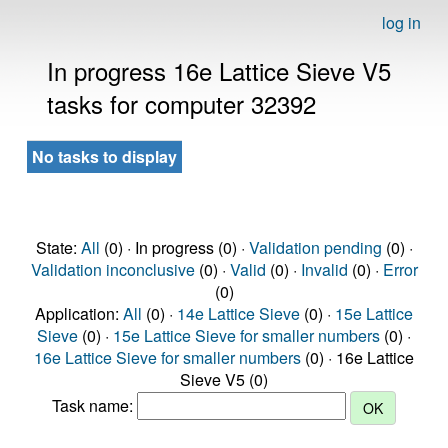
log in
In progress 16e Lattice Sieve V5
tasks for computer 32392
No tasks to display
State:
All
(0) · In progress (0) ·
Validation pending
(0) ·
Validation inconclusive
(0) ·
Valid
(0) ·
Invalid
(0) ·
Error
(0)
Application:
All
(0) ·
14e Lattice Sieve
(0) ·
15e Lattice
Sieve
(0) ·
15e Lattice Sieve for smaller numbers
(0) ·
16e Lattice Sieve for smaller numbers
(0) · 16e Lattice
Sieve V5 (0)
Task name: