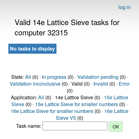
log in
Valid 14e Lattice Sieve tasks for
computer 32315
No tasks to display
State:
All
(0) ·
In progress
(0) ·
Validation pending
(0) ·
Validation inconclusive
(0) · Valid (0) ·
Invalid
(0) ·
Error
(0)
Application:
All
(0) · 14e Lattice Sieve (0) ·
15e Lattice
Sieve
(0) ·
15e Lattice Sieve for smaller numbers
(0) ·
16e Lattice Sieve for smaller numbers
(0) ·
16e Lattice
Sieve V5
(0)
Task name: