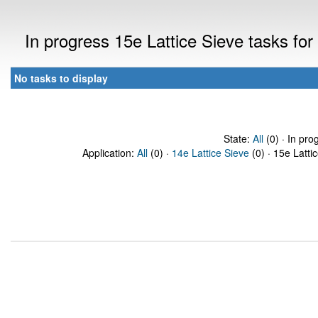
In progress 15e Lattice Sieve tasks fo
No tasks to display
State:
All
(0) · In pro
Application:
All
(0) ·
14e Lattice Sieve
(0) · 15e Latti