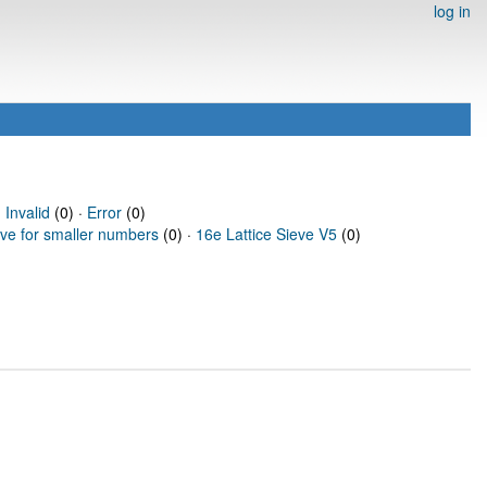
log in
·
Invalid
(0) ·
Error
(0)
eve for smaller numbers
(0) ·
16e Lattice Sieve V5
(0)