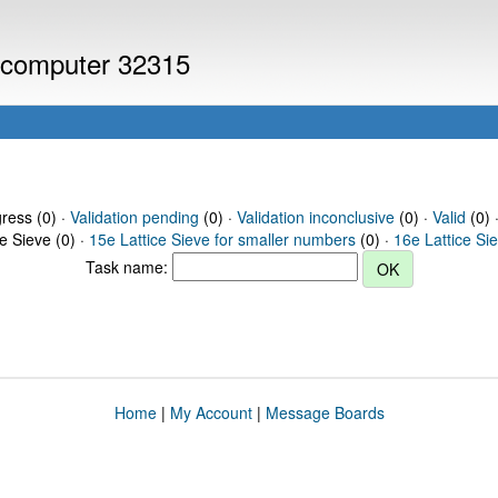
r computer 32315
gress (0) ·
Validation pending
(0) ·
Validation inconclusive
(0) ·
Valid
(0) 
ce Sieve (0) ·
15e Lattice Sieve for smaller numbers
(0) ·
16e Lattice Si
Task name:
Home
|
My Account
|
Message Boards