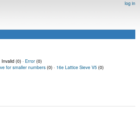
log in
 Invalid (0) ·
Error
(0)
eve for smaller numbers
(0) ·
16e Lattice Sieve V5
(0)