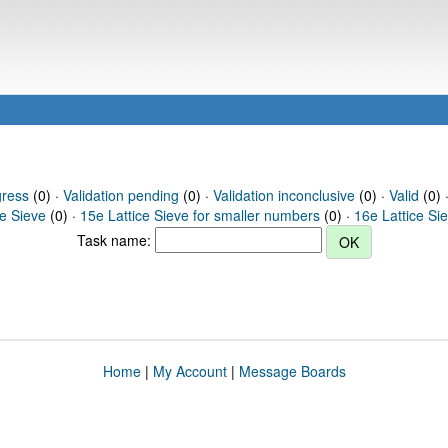
gress
(0) ·
Validation pending
(0) ·
Validation inconclusive
(0) ·
Valid
(0) ·
ce Sieve
(0) ·
15e Lattice Sieve for smaller numbers
(0) ·
16e Lattice Si
Task name:
Home
|
My Account
|
Message Boards