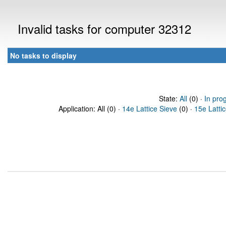
Invalid tasks for computer 32312
No tasks to display
State:
All
(0) ·
In pro
Application: All (0) ·
14e Lattice Sieve
(0) ·
15e Latti