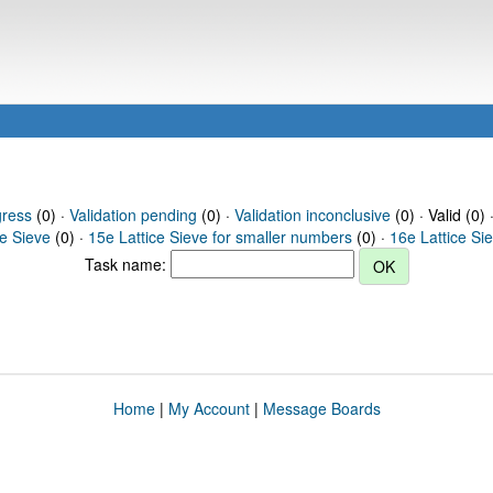
gress
(0) ·
Validation pending
(0) ·
Validation inconclusive
(0) · Valid (0) 
ce Sieve
(0) ·
15e Lattice Sieve for smaller numbers
(0) ·
16e Lattice Si
Task name:
Home
|
My Account
|
Message Boards