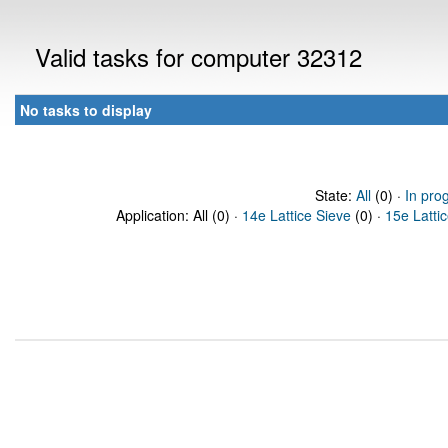
Valid tasks for computer 32312
No tasks to display
State:
All
(0) ·
In pro
Application: All (0) ·
14e Lattice Sieve
(0) ·
15e Latti