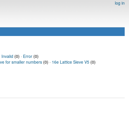
log in
·
Invalid
(0) ·
Error
(0)
eve for smaller numbers
(0) ·
16e Lattice Sieve V5
(0)