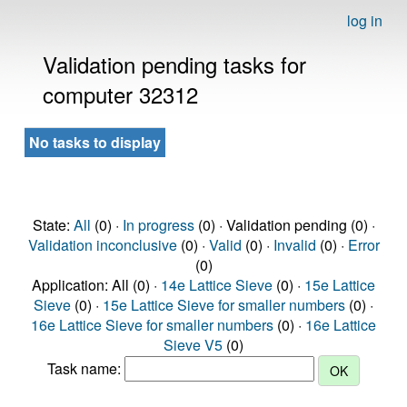
log in
Validation pending tasks for
computer 32312
No tasks to display
State:
All
(0) ·
In progress
(0) · Validation pending (0) ·
Validation inconclusive
(0) ·
Valid
(0) ·
Invalid
(0) ·
Error
(0)
Application: All (0) ·
14e Lattice Sieve
(0) ·
15e Lattice
Sieve
(0) ·
15e Lattice Sieve for smaller numbers
(0) ·
16e Lattice Sieve for smaller numbers
(0) ·
16e Lattice
Sieve V5
(0)
Task name: