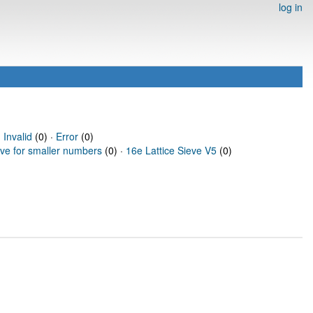
log in
·
Invalid
(0) ·
Error
(0)
eve for smaller numbers
(0) ·
16e Lattice Sieve V5
(0)