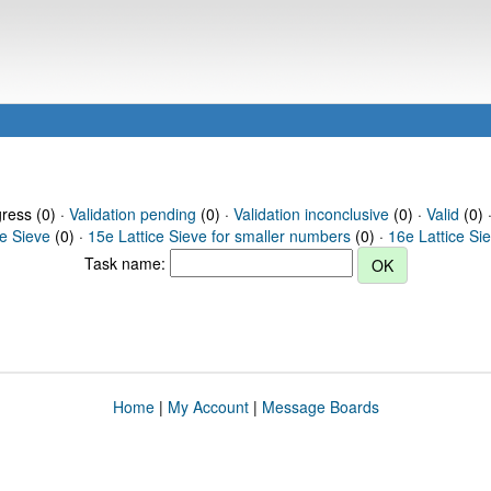
gress (0) ·
Validation pending
(0) ·
Validation inconclusive
(0) ·
Valid
(0) 
ce Sieve
(0) ·
15e Lattice Sieve for smaller numbers
(0) ·
16e Lattice Si
Task name:
Home
|
My Account
|
Message Boards