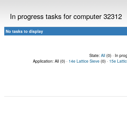
In progress tasks for computer 32312
No tasks to display
State:
All
(0) · In pro
Application: All (0) ·
14e Lattice Sieve
(0) ·
15e Latti