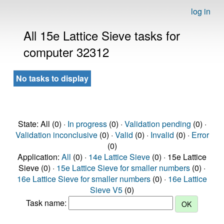
log in
All 15e Lattice Sieve tasks for
computer 32312
No tasks to display
State: All (0) ·
In progress
(0) ·
Validation pending
(0) ·
Validation inconclusive
(0) ·
Valid
(0) ·
Invalid
(0) ·
Error
(0)
Application:
All
(0) ·
14e Lattice Sieve
(0) · 15e Lattice
Sieve (0) ·
15e Lattice Sieve for smaller numbers
(0) ·
16e Lattice Sieve for smaller numbers
(0) ·
16e Lattice
Sieve V5
(0)
Task name: