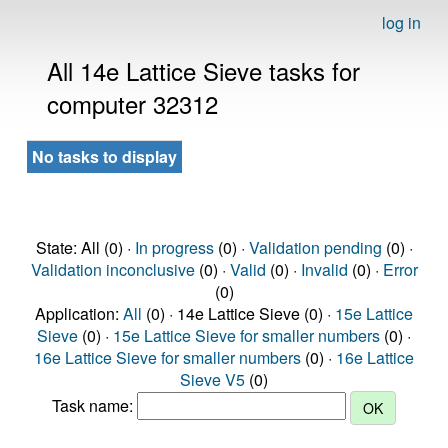
log in
All 14e Lattice Sieve tasks for
computer 32312
No tasks to display
State: All (0) ·
In progress
(0) ·
Validation pending
(0) ·
Validation inconclusive
(0) ·
Valid
(0) ·
Invalid
(0) ·
Error
(0)
Application:
All
(0) · 14e Lattice Sieve (0) ·
15e Lattice
Sieve
(0) ·
15e Lattice Sieve for smaller numbers
(0) ·
16e Lattice Sieve for smaller numbers
(0) ·
16e Lattice
Sieve V5
(0)
Task name: