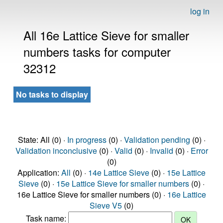
log in
All 16e Lattice Sieve for smaller
numbers tasks for computer
32312
No tasks to display
State: All (0) ·
In progress
(0) ·
Validation pending
(0) ·
Validation inconclusive
(0) ·
Valid
(0) ·
Invalid
(0) ·
Error
(0)
Application:
All
(0) ·
14e Lattice Sieve
(0) ·
15e Lattice
Sieve
(0) ·
15e Lattice Sieve for smaller numbers
(0) ·
16e Lattice Sieve for smaller numbers (0) ·
16e Lattice
Sieve V5
(0)
Task name: