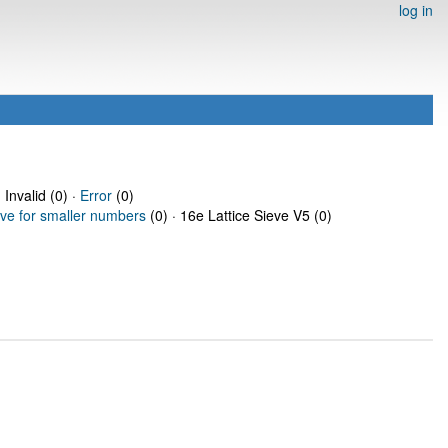
log in
 Invalid (0) ·
Error
(0)
eve for smaller numbers
(0) · 16e Lattice Sieve V5 (0)