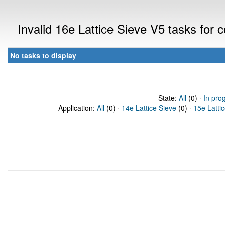
Invalid 16e Lattice Sieve V5 tasks for
No tasks to display
State:
All
(0) ·
In pro
Application:
All
(0) ·
14e Lattice Sieve
(0) ·
15e Latti