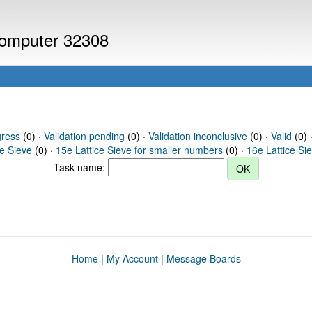
 computer 32308
gress
(0) ·
Validation pending
(0) ·
Validation inconclusive
(0) ·
Valid
(0) ·
ce Sieve
(0) ·
15e Lattice Sieve for smaller numbers
(0) ·
16e Lattice Si
Task name:
Home
|
My Account
|
Message Boards