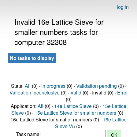
log in
Invalid 16e Lattice Sieve for
smaller numbers tasks for
computer 32308
No tasks to display
State:
All
(0) ·
In progress
(0) ·
Validation pending
(0) ·
Validation inconclusive
(0) ·
Valid
(0) · Invalid (0) ·
Error
(0)
Application:
All
(0) ·
14e Lattice Sieve
(0) ·
15e Lattice
Sieve
(0) ·
15e Lattice Sieve for smaller numbers
(0) ·
16e Lattice Sieve for smaller numbers (0) ·
16e Lattice
Sieve V5
(0)
Task name: