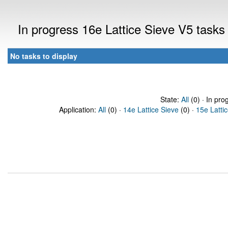
In progress 16e Lattice Sieve V5 task
No tasks to display
State:
All
(0) · In pro
Application:
All
(0) ·
14e Lattice Sieve
(0) ·
15e Latti