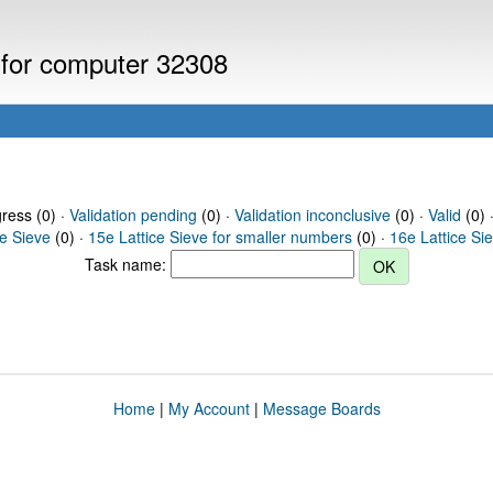
s for computer 32308
gress (0) ·
Validation pending
(0) ·
Validation inconclusive
(0) ·
Valid
(0) 
ce Sieve
(0) ·
15e Lattice Sieve for smaller numbers
(0) ·
16e Lattice Si
Task name:
Home
|
My Account
|
Message Boards