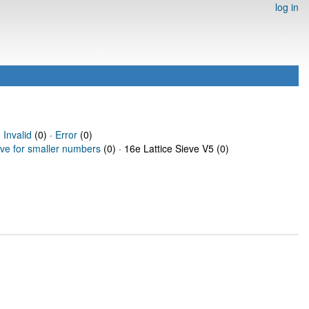
log in
·
Invalid
(0) ·
Error
(0)
eve for smaller numbers
(0) · 16e Lattice Sieve V5 (0)