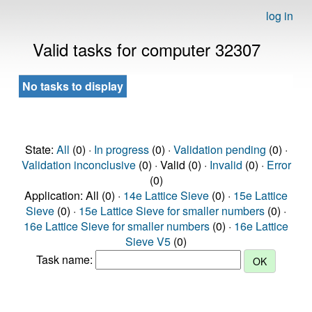
log in
Valid tasks for computer 32307
No tasks to display
State:
All
(0) ·
In progress
(0) ·
Validation pending
(0) ·
Validation inconclusive
(0) · Valid (0) ·
Invalid
(0) ·
Error
(0)
Application: All (0) ·
14e Lattice Sieve
(0) ·
15e Lattice
Sieve
(0) ·
15e Lattice Sieve for smaller numbers
(0) ·
16e Lattice Sieve for smaller numbers
(0) ·
16e Lattice
Sieve V5
(0)
Task name: