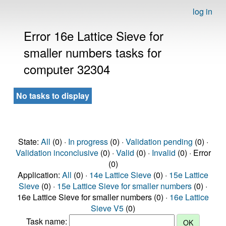
log in
Error 16e Lattice Sieve for
smaller numbers tasks for
computer 32304
No tasks to display
State:
All
(0) ·
In progress
(0) ·
Validation pending
(0) ·
Validation inconclusive
(0) ·
Valid
(0) ·
Invalid
(0) · Error
(0)
Application:
All
(0) ·
14e Lattice Sieve
(0) ·
15e Lattice
Sieve
(0) ·
15e Lattice Sieve for smaller numbers
(0) ·
16e Lattice Sieve for smaller numbers (0) ·
16e Lattice
Sieve V5
(0)
Task name: