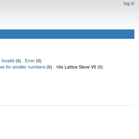
log in
·
Invalid
(0) ·
Error
(0)
eve for smaller numbers
(0) · 16e Lattice Sieve V5 (0)