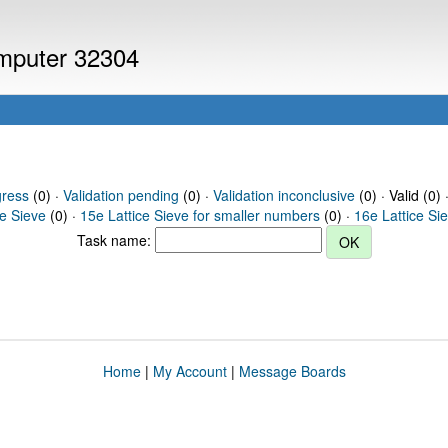
omputer 32304
gress
(0) ·
Validation pending
(0) ·
Validation inconclusive
(0) · Valid (0) 
ce Sieve
(0) ·
15e Lattice Sieve for smaller numbers
(0) ·
16e Lattice Si
Task name:
Home
|
My Account
|
Message Boards