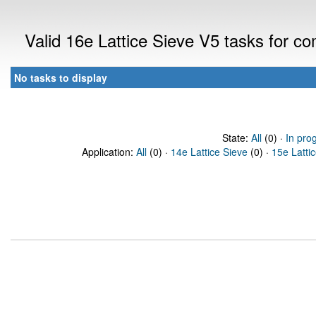
Valid 16e Lattice Sieve V5 tasks for c
No tasks to display
State:
All
(0) ·
In pro
Application:
All
(0) ·
14e Lattice Sieve
(0) ·
15e Latti